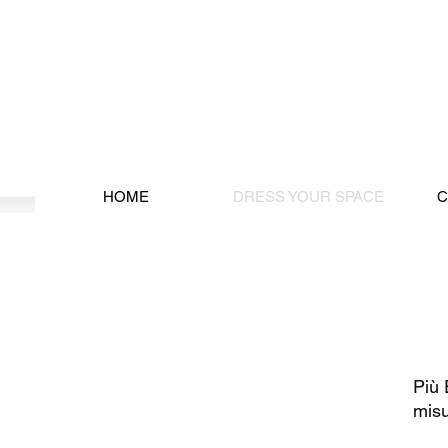
HOME
DRESS YOUR SPACE
C
DRESS YOUR SPACE
Arredare senza limiti all’immaginazione,
Più 
come un sarto Più Elle veste il tuo spazio,
mis
secondo una progettazione combinata fra
involucro e arredo, tutto è possibile se