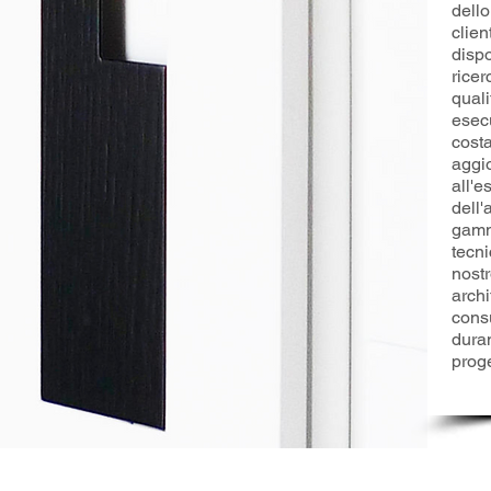
dello
clien
dispo
ricer
quali
esec
costa
aggi
all'
dell'
gamm
tecni
nostr
archi
cons
duran
proge