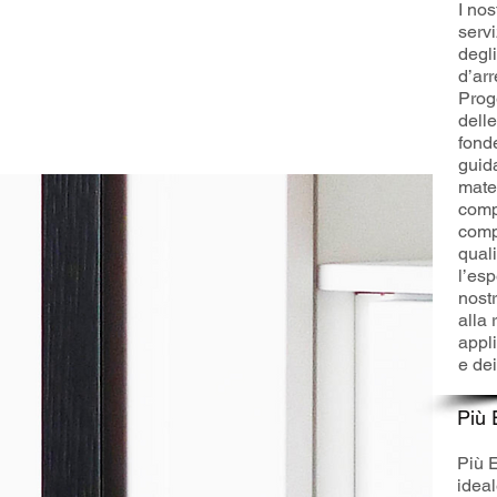
​I no
fatto su misura, con amore, passione e
serv
professionalità.
degli
d’ar
Proge
delle
fonde
guida
mater
comp
comp
quali
l’esp
nostr
alla 
appli
e dei 
Più E
Più 
ideal